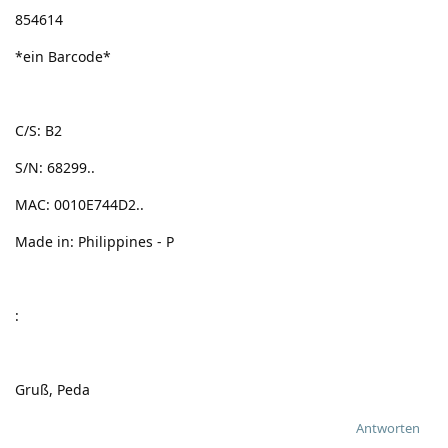
854614
*ein Barcode*
C/S: B2
S/N: 68299..
MAC: 0010E744D2..
Made in: Philippines - P
:
Gruß, Peda
Antworten