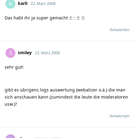
karli
K
22. März 2008
Das habt ihr ja super gemacht
:!:
:
:!:
:!:
Antworten
smiley
S
22. März 2008
sehr gut!
gibt es übrigens logs auswertung (webalizer o.ä.) die man
sich anschauen kann (zumindest die leute die moderatoren
usw.)?
Antworten