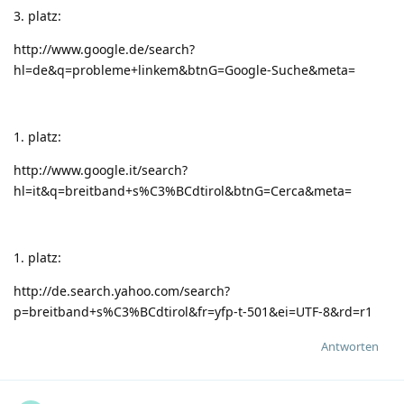
3. platz:
http://www.google.de/search?
hl=de&q=probleme+linkem&btnG=Google-Suche&meta=
1. platz:
http://www.google.it/search?
hl=it&q=breitband+s%C3%BCdtirol&btnG=Cerca&meta=
1. platz:
http://de.search.yahoo.com/search?
p=breitband+s%C3%BCdtirol&fr=yfp-t-501&ei=UTF-8&rd=r1
Antworten