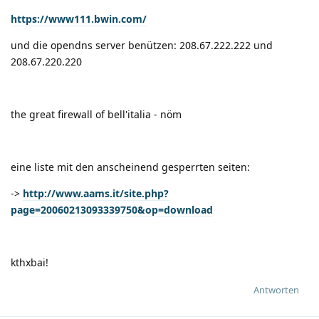
https://www111.bwin.com/
und die opendns server benützen: 208.67.222.222 und
208.67.220.220
the great firewall of bell'italia - nöm
eine liste mit den anscheinend gesperrten seiten:
->
http://www.aams.it/site.php?
page=20060213093339750&op=download
kthxbai!
Antworten