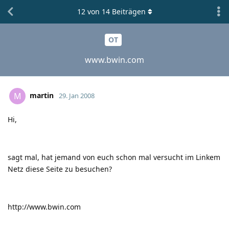
12
von
14
Beiträgen
OT
www.bwin.com
martin
M
29. Jan 2008
Hi,
sagt mal, hat jemand von euch schon mal versucht im Linkem
Netz diese Seite zu besuchen?
http://www.bwin.com