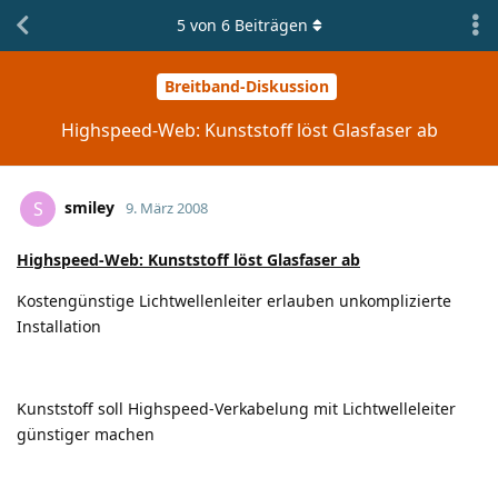
5
von
6
Beiträgen
Breitband-Diskussion
Highspeed-Web: Kunststoff löst Glasfaser ab
smiley
S
9. März 2008
Highspeed-Web: Kunststoff löst Glasfaser ab
Kostengünstige Lichtwellenleiter erlauben unkomplizierte
Installation
Kunststoff soll Highspeed-Verkabelung mit Lichtwelleleiter
günstiger machen