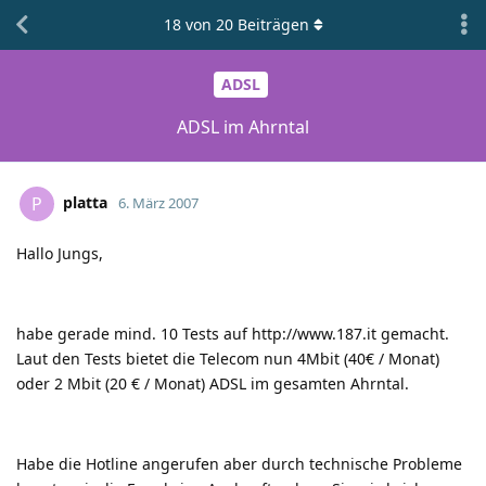
18
von
20
Beiträgen
ADSL
ADSL im Ahrntal
platta
P
6. März 2007
Hallo Jungs,
habe gerade mind. 10 Tests auf
http://www.187.it
gemacht.
Laut den Tests bietet die Telecom nun 4Mbit (40€ / Monat)
oder 2 Mbit (20 € / Monat) ADSL im gesamten Ahrntal.
Habe die Hotline angerufen aber durch technische Probleme