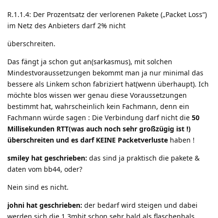
R.1.1.4: Der Prozentsatz der verlorenen Pakete („Packet Loss“)
im Netz des Anbieters darf 2% nicht
überschreiten.
Das fängt ja schon gut an(sarkasmus), mit solchen
Mindestvoraussetzungen bekommt man ja nur minimal das
bessere als Linkem schon fabriziert hat(wenn überhaupt). Ich
möchte blos wissen wer genau diese Voraussetzungen
bestimmt hat, wahrscheinlich kein Fachmann, denn ein
Fachmann würde sagen : Die Verbindung darf nicht die
50
Millisekunden RTT
(was auch noch sehr großzügig ist !)
überschreiten und es darf
KEINE Packetverluste
haben !
smiley hat geschrieben:
das sind ja praktisch die pakete &
daten vom bb44, oder?
Nein sind es nicht.
johni hat geschrieben:
der bedarf wird steigen und dabei
werden sich die 1,3mbit schon sehr bald als flaschenhals