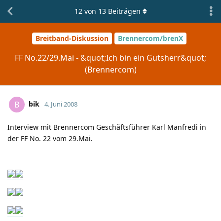
12
von
13
Beiträgen
Breitband-Diskussion
Brennercom/brenX
FF No.22/29.Mai - &quot;Ich bin ein Gutsherr&quot;
(Brennercom)
bik
B
4. Juni 2008
Interview mit Brennercom Geschäftsführer Karl Manfredi in
der FF No. 22 vom 29.Mai.