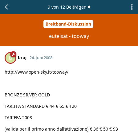
9
von
12
Beiträgen
Breitband-Diskussion
eutelsat - tooway
bruj
B
24. Juni 2008
http://www.open-sky.it/tooway/
BRONZE SILVER GOLD
TARIFFA STANDARD € 44 € 65 € 120
TARIFFA 2008
(valida per il primo anno dall’attivazione) € 36 € 50 € 93