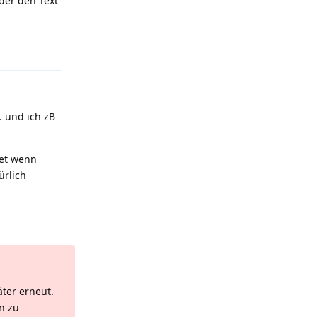
 der den Text
Antworten
. und ich zB
tet wenn
rlich
Antworten
äter erneut.
n zu