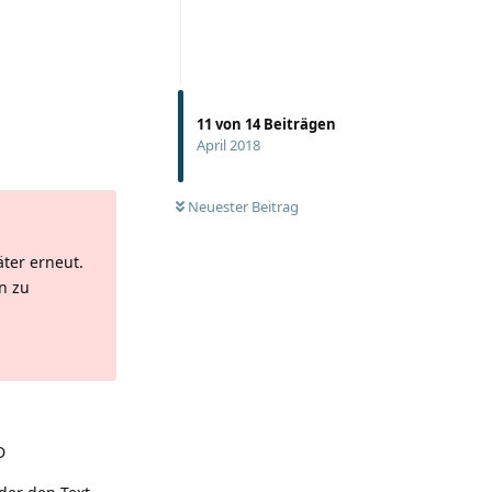
11
von
14
Beiträgen
April 2018
Antworten
Neuester Beitrag
äter erneut.
n zu
Antworten
D