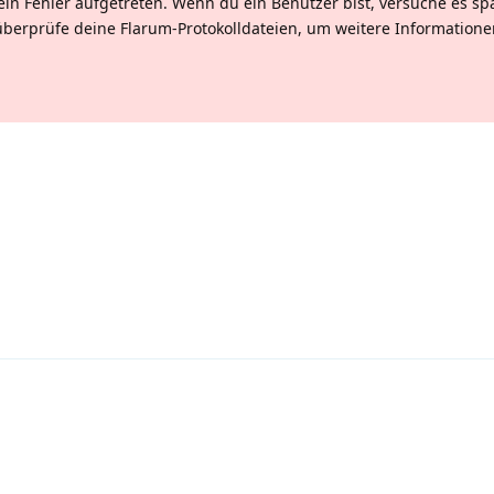
ein Fehler aufgetreten. Wenn du ein Benutzer bist, versuche es sp
überprüfe deine Flarum-Protokolldateien, um weitere Informatione