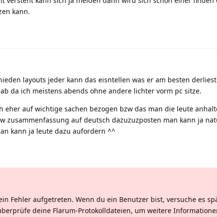
cht versteht kann sich ja melden dann wird sich schon einer finden
zen kann.
hieden layouts jeder kann das eisntellen was er am besten derliest
 ab da ich meistens abends ohne andere lichter vorm pc sitze.
 eher auf wichtige sachen bezogen bzw das man die leute anhal
zw zusammenfassung auf deutsch dazuzuzposten man kann ja natü
n kann ja leute dazu aufordern ^^
ein Fehler aufgetreten. Wenn du ein Benutzer bist, versuche es sp
überprüfe deine Flarum-Protokolldateien, um weitere Informatione