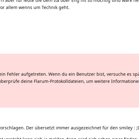
 aber für leute die dem Ita oder Eng nit so möchtig sind wäre ne
 vor allem wenns um Technik geht.
ein Fehler aufgetreten. Wenn du ein Benutzer bist, versuche es sp
überprüfe deine Flarum-Protokolldateien, um weitere Informatione
 vorschlagen. Der übersetzt immer ausgezeichnet für den smiley
:
;