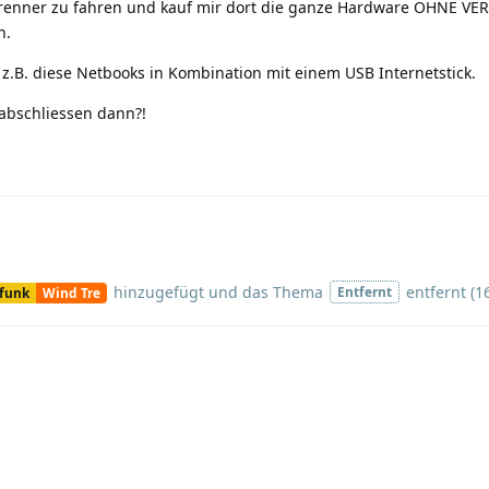
Brenner zu fahren und kauf mir dort die ganze Hardware OHNE VE
h.
 z.B. diese Netbooks in Kombination mit einem USB Internetstick.
 abschliessen dann?!
hinzugefügt und
das Thema
entfernt (
1
Entfernt
funk
Wind Tre