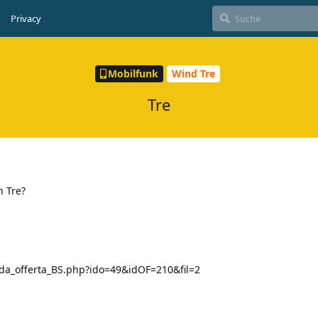
Privacy
Mobilfunk
Wind Tre
Tre
 Tre?
eda_offerta_BS.php?ido=49&idOF=210&fil=2