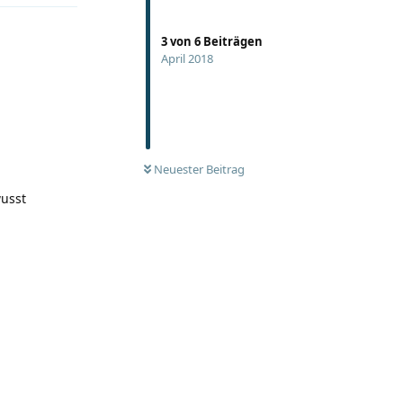
3
von
6
Beiträgen
April 2018
Neuester Beitrag
wusst