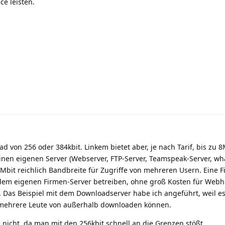
ce leisten.
 von 256 oder 384kbit. Linkem bietet aber, je nach Tarif, bis zu 
inen eigenen Server (Webserver, FTP-Server, Teamspeak-Server, what
 Mbit reichlich Bandbreite für Zugriffe von mehreren Usern. Eine 
f dem eigenen Firmen-Server betreiben, ohne groß Kosten für Webh
 Das Beispiel mit dem Downloadserver habe ich angeführt, weil e
 mehrere Leute von außerhalb downloaden können.
 nicht, da man mit den 256kbit schnell an die Grenzen stößt.