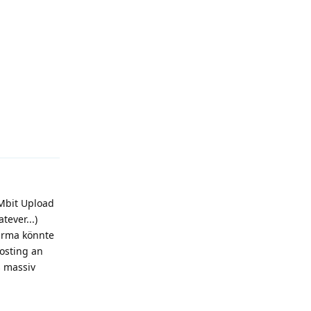
Antworten
8Mbit Upload
ever...)
Firma könnte
osting an
s massiv