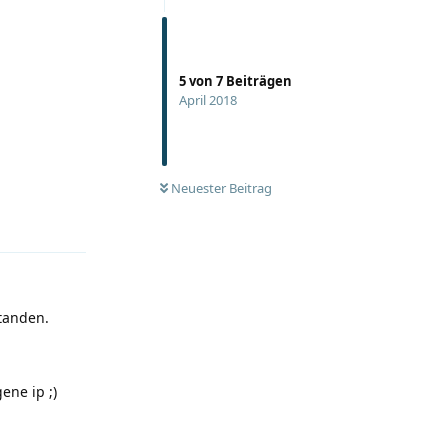
5
von
7
Beiträgen
April 2018
Neuester Beitrag
Antworten
standen.
igene ip
;)
Antworten