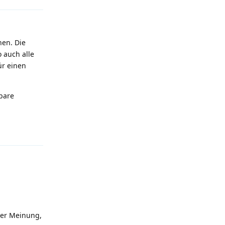
nen. Die
 auch alle
ür einen
hbare
Antworten
der Meinung,