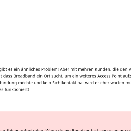
 gibt es ein ähnliches Problem! Aber mit mehren Kunden, die den 
dass Broadband ein Ort sucht, um ein weiteres Access Point aufz
rbindung möchte und kein Sichtkontakt hat wird er eher warten mü
s funktioniert!
ein Fehler aufgetreten. Wenn du ein Benutzer bist, versuche es sp