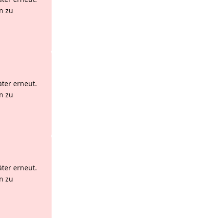
n zu
Antworten
äter erneut.
n zu
Antworten
äter erneut.
n zu
Antworten