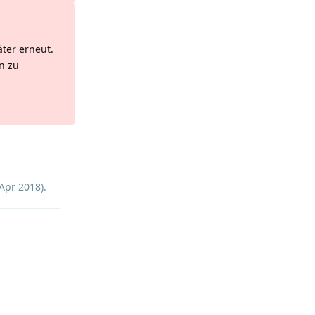
äter erneut.
n zu
Antworten
 Apr 2018
).