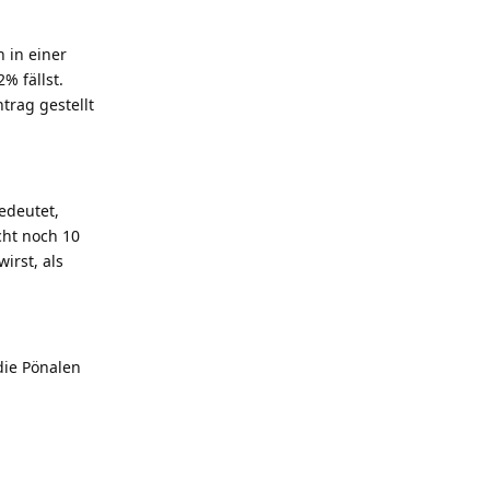
 in einer
% fällst.
trag gestellt
edeutet,
cht noch 10
irst, als
die Pönalen