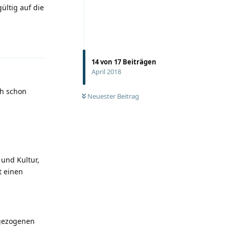
ültig auf die
Antworten
14
von
17
Beiträgen
April 2018
ch schon
Neuester Beitrag
und Kultur,
t einen
bgezogenen