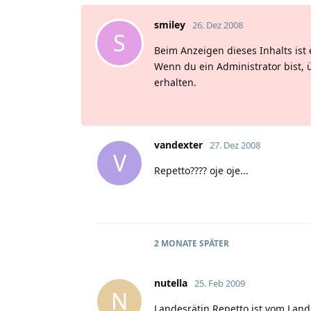
smiley
26. Dez 2008
S
Beim Anzeigen dieses Inhalts ist 
Wenn du ein Administrator bist, 
erhalten.
vandexter
27. Dez 2008
V
Repetto???? oje oje...
2 MONATE
SPÄTER
nutella
25. Feb 2009
N
Landesrätin Repetto ist vom La