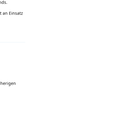
nds.
t an Einsatz
Antworten
sherigen
Antworten