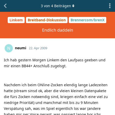
3
von
4
Beiträgen
Linkem
Breitband-Diskussion
Brennercom/brenX
Endlich daddeln
neumi
N
22. Apr 2009
Ich hab gestern Morgen Linkem den Laufpass geeben und
mir einen BB44+ Anschluß zugelsgt.
Nachdem ich beim ONline-Zocken elendig lange Ladezeiten
hatte (stream sinsd ok, aber die vleien kleinen Datenpakete
die fürs Zocken notwendig sind, kriegen einfach eine viel zu
niedrige Priorität) und manchmal mit bis zu 9 Minuten
Verspätung sah, was im Spiel eigentlich los war (andere
haben mir per Voice gesagt, was passiert lange bor ichs