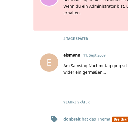
Wenn du ein Administrator bist, 
erhalten.
4 TAGE
SPÄTER
eismann
11. Sept 2009
E
Am Samstag Nachmittag ging scho
wider einigermaßen...
9 JAHRE
SPÄTER
donbreit
hat
das Thema
Breitba