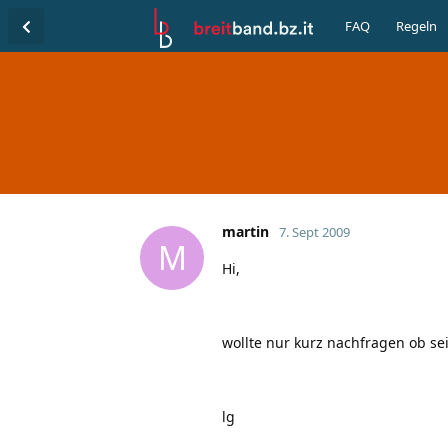
FAQ
Regeln
martin
7. Sept 2009
M
Hi,
wollte nur kurz nachfragen ob se
lg