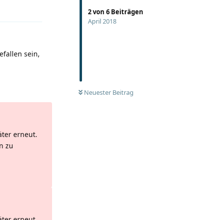
Antworten
2
von
6
Beiträgen
April 2018
fallen sein,
Antworten
Neuester Beitrag
äter erneut.
n zu
Antworten
äter erneut.