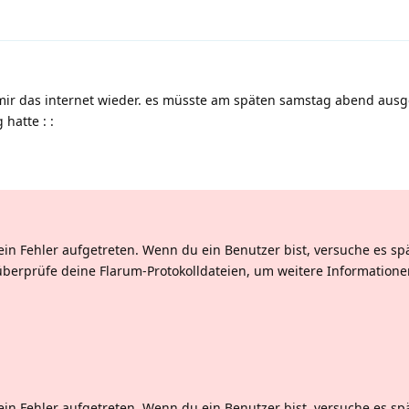
i mir das internet wieder. es müsste am späten samstag abend ausge
g hatte :
:
ein Fehler aufgetreten. Wenn du ein Benutzer bist, versuche es sp
überprüfe deine Flarum-Protokolldateien, um weitere Informatione
ein Fehler aufgetreten. Wenn du ein Benutzer bist, versuche es sp