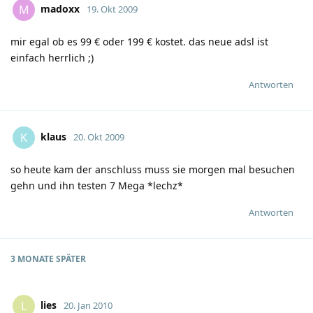
madoxx
M
19. Okt 2009
mir egal ob es 99 € oder 199 € kostet. das neue adsl ist
einfach herrlich
;)
Antworten
klaus
K
20. Okt 2009
so heute kam der anschluss muss sie morgen mal besuchen
gehn und ihn testen 7 Mega *lechz*
Antworten
3 MONATE
SPÄTER
lies
L
20. Jan 2010