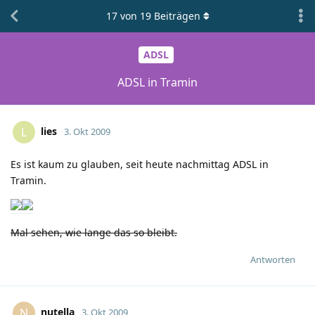
17
von
19
Beiträgen
ADSL
ADSL in Tramin
lies
L
3. Okt 2009
Es ist kaum zu glauben, seit heute nachmittag ADSL in
Tramin.
Mal sehen, wie lange das so bleibt.
Antworten
nutella
N
3. Okt 2009