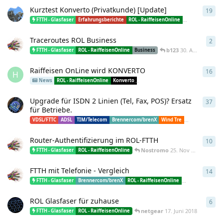
Kurztest Konverto (Privatkunde) [Update]
19
19
A
m
FTTH - Glasfaser
Erfahrungsberichte
ROL - RaiffeisenOnline
Konverto
Traceroutes ROL Business
2
2
An
b123
30. Apr 2019
FTTH - Glasfaser
ROL - RaiffeisenOnline
Business
Raiffeisen OnLine wird KONVERTO
16
16
A
H
News
ROL - RaiffeisenOnline
Konverto
RUN - Raising Unified Network
Upgrade für ISDN 2 Linien (Tel, Fax, POS)? Ersatz
37
37
A
für Betriebe.
VDSL/FTTC
ADSL
TIM/Telecom
Brennercom/brenX
Wind Tre
ROL - Raiffeise
Router-Authentifizierung im ROL-FTTH
10
10
A
Nostromo
25. Nov 2018
FTTH - Glasfaser
ROL - RaiffeisenOnline
FTTH mit Telefonie - Vergleich
14
14
A
m
FTTH - Glasfaser
Brennercom/brenX
ROL - RaiffeisenOnline
Telmekom
ROL Glasfaser für zuhause
6
6
An
netgear
17. Juni 2018
FTTH - Glasfaser
ROL - RaiffeisenOnline