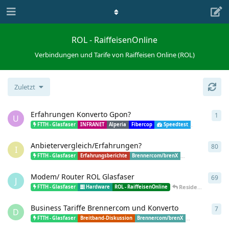
ROL - RaiffeisenOnline
Verbindungen und Tarife von Raiffeisen Online (ROL)
Zuletzt
Erfahrungen Konverto Gpon?
1
1
An
U
FTTH - Glasfaser
INFRANET
Alperia
Fibercop
Speedtest
ROL - Raiffeis
Anbietervergleich/Erfahrungen?
80
80
A
I
FTTH - Glasfaser
Erfahrungsberichte
Brennercom/brenX
ROL - RaiffeisenOnl
Modem/ Router ROL Glasfaser
69
69
A
J
Resident
25. Aug 
FTTH - Glasfaser
Hardware
ROL - RaiffeisenOnline
Business Tariffe Brennercom und Konverto
7
7
An
D
FTTH - Glasfaser
Breitband-Diskussion
Brennercom/brenX
ROL - Raiffeisen