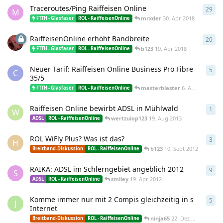
Traceroutes/Ping Raiffeisen Online
29
29
A
M
mrxder
30. Apr 2018
FTTH - Glasfaser
ROL - RaiffeisenOnline
RaiffeisenOnline erhöht Bandbreite
20
20
A
b123
19. Apr 2018
FTTH - Glasfaser
ROL - RaiffeisenOnline
Neuer Tarif: Raiffeisen Online Business Pro Fibre
5
5
An
C
35/5
masterblaster
6. Apr 2015
FTTH - Glasfaser
ROL - RaiffeisenOnline
Raiffeisen Online bewirbt ADSL in Mühlwald
1
1
An
W
wertzuiop123
19. Aug 2013
ADSL
ROL - RaiffeisenOnline
ROL WiFly Plus? Was ist das?
3
3
An
H
b123
10. Sept 2012
Breitband-Diskussion
ROL - RaiffeisenOnline
RAIKA: ADSL im Schlerngebiet angeblich 2012
9
9
An
S
smiley
19. Apr 2012
ADSL
ROL - RaiffeisenOnline
Komme immer nur mit 2 Compis gleichzeitig in s
5
5
An
J
Internet
ninja65
22. Dez 2010
Breitband-Diskussion
ROL - RaiffeisenOnline