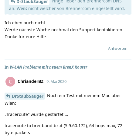
Pinge lieber den Brennercom DNS
DrStaubSauger
an. Weiß nicht welcher von Brennercom eingestellt wird.
Ich eben auch nicht.
Werde nächste Woche nochmal den Support kontaktieren.
Danke für eure Hilfe.
Antworten
In
W-LAN Probleme mit neuem BrenX Router
ChrianderBZ
C
9. Mai 2020
Noch ein Test mit meinem Mac über
DrStaubSauger
Wlan:
„Traceroute“ wurde gestartet …
traceroute to breitband.bz.it (5.9.60.172), 64 hops max, 72
byte packets