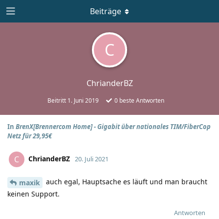
Beiträge
C
ChrianderBZ
Beitritt
1. Juni 2019
0
beste Antworten
In
BrenX[Brennercom Home] - Gigabit über nationales TIM/FiberCop
Netz für 29,95€
ChrianderBZ
C
20. Juli 2021
auch egal, Hauptsache es läuft und man braucht
maxik
keinen Support.
Antworten