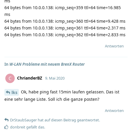
ms
64 bytes from 10.0.0.138: icmp_seq=359 ttl=64 time=16.985
ms
64 bytes from 10.0.0.138: icmp_seq=360 ttl=64 time=9.428 ms
64 bytes from 10.0.0.138: icmp_seq=361 ttl=64 time=2.317 ms
64 bytes from 10.0.0.138: icmp_seq=362 ttl=64 time=2.833 ms
Antworten
In
W-LAN Probleme mit neuem BrenX Router
ChrianderBZ
C
9. Mai 2020
Ok, habe ping fast 15min laufen gelassen. Das ist
lks
eine sehr lange Liste. Soll ich die ganze posten?
Antworten
DrStaubSauger
hat
auf diesen Beitrag geantwortet.
donbreit
gefällt das
.