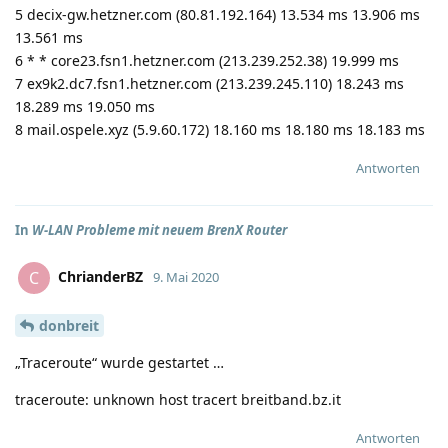
5 decix-gw.hetzner.com (80.81.192.164) 13.534 ms 13.906 ms
13.561 ms
6 * * core23.fsn1.hetzner.com (213.239.252.38) 19.999 ms
7 ex9k2.dc7.fsn1.hetzner.com (213.239.245.110) 18.243 ms
18.289 ms 19.050 ms
8 mail.ospele.xyz (5.9.60.172) 18.160 ms 18.180 ms 18.183 ms
Antworten
In
W-LAN Probleme mit neuem BrenX Router
ChrianderBZ
C
9. Mai 2020
donbreit
„Traceroute“ wurde gestartet …
traceroute: unknown host tracert breitband.bz.it
Antworten