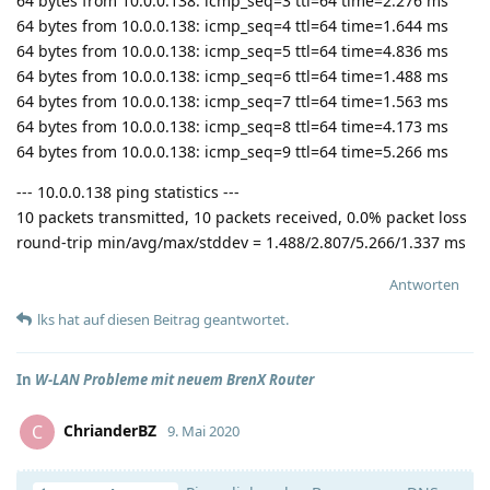
64 bytes from 10.0.0.138: icmp_seq=3 ttl=64 time=2.276 ms
64 bytes from 10.0.0.138: icmp_seq=4 ttl=64 time=1.644 ms
64 bytes from 10.0.0.138: icmp_seq=5 ttl=64 time=4.836 ms
64 bytes from 10.0.0.138: icmp_seq=6 ttl=64 time=1.488 ms
64 bytes from 10.0.0.138: icmp_seq=7 ttl=64 time=1.563 ms
64 bytes from 10.0.0.138: icmp_seq=8 ttl=64 time=4.173 ms
64 bytes from 10.0.0.138: icmp_seq=9 ttl=64 time=5.266 ms
--- 10.0.0.138 ping statistics ---
10 packets transmitted, 10 packets received, 0.0% packet loss
round-trip min/avg/max/stddev = 1.488/2.807/5.266/1.337 ms
Antworten
lks
hat
auf diesen Beitrag geantwortet.
In
W-LAN Probleme mit neuem BrenX Router
ChrianderBZ
C
9. Mai 2020