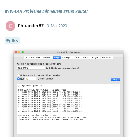
In
W-LAN Probleme mit neuem BrenX Router
ChrianderBZ
C
9. Mai 2020
lks