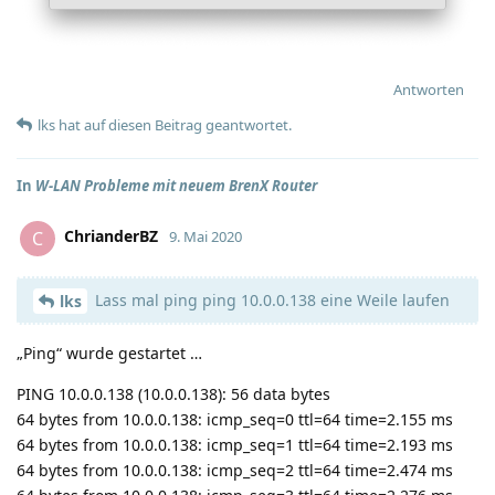
Antworten
lks
hat
auf diesen Beitrag geantwortet.
In
W-LAN Probleme mit neuem BrenX Router
ChrianderBZ
C
9. Mai 2020
Lass mal ping ping 10.0.0.138 eine Weile laufen
lks
„Ping“ wurde gestartet …
PING 10.0.0.138 (10.0.0.138): 56 data bytes
64 bytes from 10.0.0.138: icmp_seq=0 ttl=64 time=2.155 ms
64 bytes from 10.0.0.138: icmp_seq=1 ttl=64 time=2.193 ms
64 bytes from 10.0.0.138: icmp_seq=2 ttl=64 time=2.474 ms