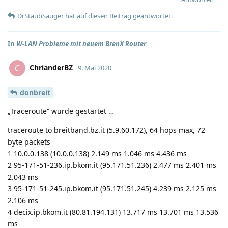
DrStaubSauger
hat
auf diesen Beitrag geantwortet.
In
W-LAN Probleme mit neuem BrenX Router
ChrianderBZ
C
9. Mai 2020
donbreit
„Traceroute“ wurde gestartet …
traceroute to breitband.bz.it (5.9.60.172), 64 hops max, 72
byte packets
1 10.0.0.138 (10.0.0.138) 2.149 ms 1.046 ms 4.436 ms
2 95-171-51-236.ip.bkom.it (95.171.51.236) 2.477 ms 2.401 ms
2.043 ms
3 95-171-51-245.ip.bkom.it (95.171.51.245) 4.239 ms 2.125 ms
2.106 ms
4 decix.ip.bkom.it (80.81.194.131) 13.717 ms 13.701 ms 13.536
ms