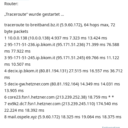
Router:
„Traceroute“ wurde gestartet …
traceroute to breitband.bz.it (5.9.60.172), 64 hops max, 72
byte packets
1 10.0.0.138 (10.0.0.138) 4.937 ms 7.323 ms 13.424 ms
2 95-171-51-236.ip.bkom.it (95.171.51.236) 71.399 ms 76.588
ms 77.922 ms
3 95-171-51-245.ip.bkom.it (95.171.51.245) 69.766 ms 11.122
ms 10.507 ms
4 decix.ip.bkom.it (80.81.194.131) 27.515 ms 16.557 ms 36.712
ms
5 decix-gw.hetzner.com (80.81.192.164) 14.349 ms 14.031 ms
13.905 ms
6 core23.fsn1.hetzner.com (213.239.252.38) 18.759 ms * *
7 ex9k2.dc7.fsn1.hetzner.com (213.239.245.110) 174.540 ms
22.224 ms 18.392 ms
8 mail.ospele.xyz (5.9.60.172) 18.325 ms 19.064 ms 18.375 ms
Antworten