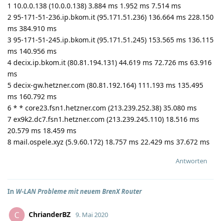
1 10.0.0.138 (10.0.0.138) 3.884 ms 1.952 ms 7.514 ms
2 95-171-51-236.ip.bkom.it (95.171.51.236) 136.664 ms 228.150
ms 384.910 ms
3 95-171-51-245.ip.bkom.it (95.171.51.245) 153.565 ms 136.115
ms 140.956 ms
4 decix.ip.bkom.it (80.81.194.131) 44.619 ms 72.726 ms 63.916
ms
5 decix-gw.hetzner.com (80.81.192.164) 111.193 ms 135.495
ms 160.792 ms
6 * * core23.fsn1.hetzner.com (213.239.252.38) 35.080 ms
7 ex9k2.dc7.fsn1.hetzner.com (213.239.245.110) 18.516 ms
20.579 ms 18.459 ms
8 mail.ospele.xyz (5.9.60.172) 18.757 ms 22.429 ms 37.672 ms
Antworten
In
W-LAN Probleme mit neuem BrenX Router
ChrianderBZ
C
9. Mai 2020