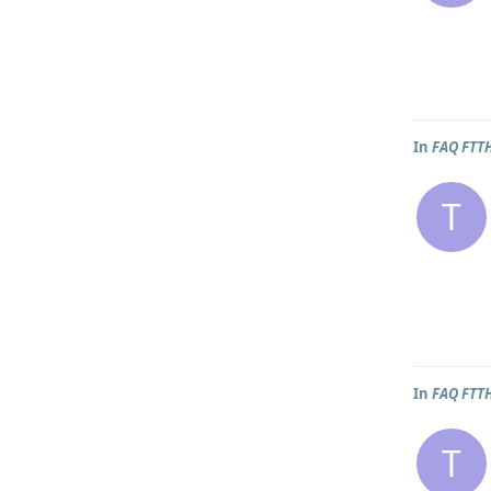
In
FAQ FTT
T
In
FAQ FTT
T