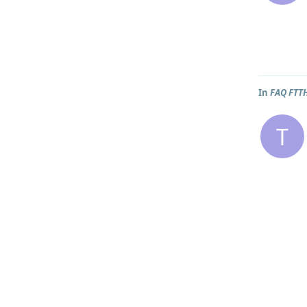
In
FAQ FTT
T