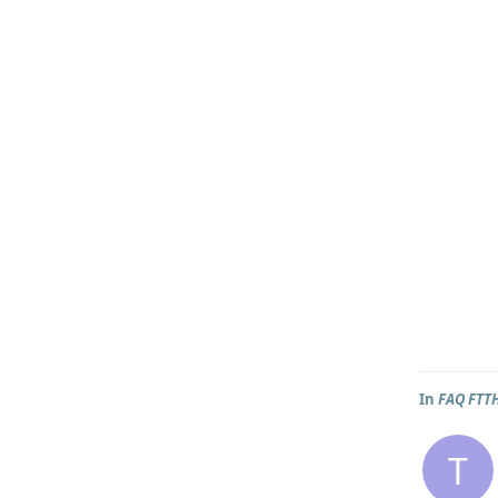
In
FAQ FTT
T