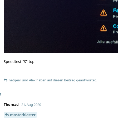
Speedtest "S" top
netgear
und
Alex
haben
auf diesen Beitrag geantwortet.
H
Thomad
21. Aug 2020
masterblaster