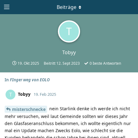
Beiträge
T
Tobyy
19. Okt 2025
Beitritt
12. Sept 2023
0
beste Antworten
In
FInger weg von EOLO
Tobyy
T
19. Feb 2025
nein Starlink denke ich werde ich nicht
misterschnecke
mehr versuchen, weil laut Gemeinde sollten wir dieses Jahr
den Glasfaseranschluss bekommen, ich wollte eigentlich nur
mal ein Update machen Zwecks Eolo, wie schlecht sie die
Kunden behandeln die schon Jahre bei ihnen sind, aktuell