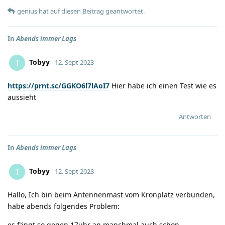
genius
hat
auf diesen Beitrag geantwortet.
In
Abends immer Lags
Tobyy
T
12. Sept 2023
https://prnt.sc/GGKO6l7lAoI7
Hier habe ich einen Test wie es
aussieht
Antworten
In
Abends immer Lags
Tobyy
T
12. Sept 2023
Hallo, Ich bin beim Antennenmast vom Kronplatz verbunden,
habe abends folgendes Problem:
es fängt so gegen 17uhr an manchmal auch schon