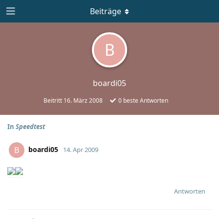
Beiträge
B
boardi05
Beitritt
16. März 2008
0
beste Antworten
In
Speedtest
boardi05
B
14. Apr 2009
Antworten