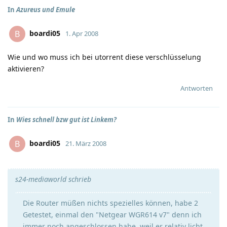
In
Azureus und Emule
boardi05
B
1. Apr 2008
Wie und wo muss ich bei utorrent diese verschlüsselung
aktivieren?
Antworten
In
Wies schnell bzw gut ist Linkem?
boardi05
B
21. März 2008
s24-mediaworld schrieb
Die Router müßen nichts spezielles können, habe 2
Getestet, einmal den "Netgear WGR614 v7" denn ich
immer noch angeschlossen habe, weil er relativ licht