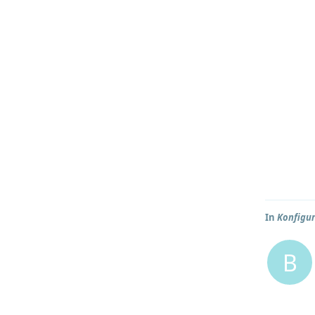
In
Konfigur
B