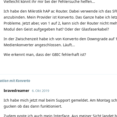
Vielleicht könnt ihr mir bei der Fehlersuche helfen...
Ich habe den Mikrotik hAP ac Router. Dabei verwende ich das S
anzubinden. Mein Provider ist Konverto. Das Ganze habe ich letz
Probleme. Jetzt aber, von 1 auf 2, kann sich der Router nicht me
Modul den Geist aufgegeben hat? Oder der Glasfaserkabel?
In der Zwischenzeit habe ich von Konverto den Downgrade auf
Medienkonverter angeschlossen. Läuft...
Wie erkennt man, dass der GBIC fehlerhaft ist?
ation mit Konverto
bravedreamer
6. Okt 2019
Ich habe mich jetzt mal beim Support gemeldet. Am Montag schal
gucken ob das dann funktioniert.
Zudem poste ich auch mein Interface. Aus meiner Sicht landet b