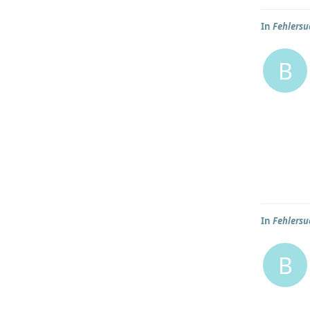
In
Fehlersu
B
In
Fehlersu
B