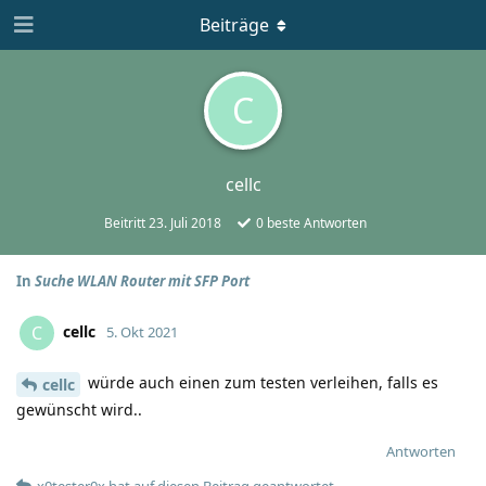
Beiträge
C
cellc
Beitritt
23. Juli 2018
0
beste Antworten
In
Suche WLAN Router mit SFP Port
cellc
C
5. Okt 2021
würde auch einen zum testen verleihen, falls es
cellc
gewünscht wird..
Antworten
x0tester0x
hat
auf diesen Beitrag geantwortet.