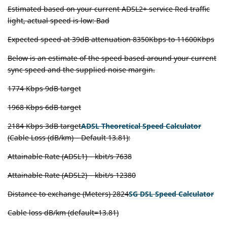
Estimated based on your current ADSL2+ service Red traffic
light, actual speed is low: Bad
Expected speed at 39dB attenuation 8350Kbps to 11600Kbps
Below is an estimate of the speed based around your current
sync speed and the supplied noise margin.
1774 Kbps 9dB target
1968 Kbps 6dB target
2184 Kbps 3dB target
ADSL Theoretical Speed Calculator
(Cable Loss (dB/km) – Default 13.81):
Attainable Rate (ADSL1) – kbit/s 7638
Attainable Rate (ADSL2) – kbit/s 12380
Distance to exchange (Meters) 2824
SG DSL Speed Calculator
Cable loss dB/km (default=13.81)