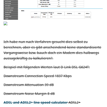
Ich habe nun nach Verfahren gesucht dies selbst zu
berechnen, aber es gibt anscheindend keine standardisierte
Vorgangsweise bzw. bauch doch ein Modem dies halbwegs
aussagekräftig zu kalkulieren?.
Beispiel mit folgenden Werten laut D-Link DSL-G624T:
Downstream Connection Speed 1837 Kbps
Downstream Attenuation 39 dB
Downstream Noise Margin 8 dB
ADSL and ADSL2+ line speed calculator
ADSL2+