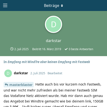
Beiträge
D
darkstar
2. Juli 2025
Beitritt
16. März 2019
0
beste Antworten
In
Empfang mit WindTre aber keinen Empfang mit Fastweb
darkstar
D
2. Juli 2025
Bearbeitet
Hatte auch bis vor kurzem noch Fastweb,
masterblaster
und war nicht mehr zufrieden als bei meiner Fastweb SIM
das Vodafone Netz aktiviert wurde. Hab mir dann auch genau
das Angebot bei Windtre gemacht wie bei deinem link, 150GB
um 5,99€... läuft bisher super, überall Empfang und super