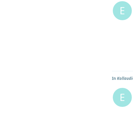
E
In
Kollaudi
E