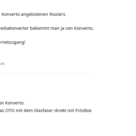
n Konverto angebotenen Routers.
, Mediakonverter bekommt man ja von Konverto,
ternetzugang!
Antworten
et.
on Konverto.
s OTO mit dem Glasfaser direkt mit FritzBox
Antworten