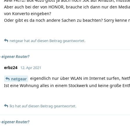
AVM FRITZ! Box 4020 gibts ja auch noch 50€ auf Amazon, müsste
Aber auch bei der von HONOR, brauche ich dann nur den Medi
von Konverto eingeben?
Oder gibt es da noch andere Sachen zu beachten? Sorry kenne 
netgear
hat
auf diesen Beitrag geantwortet.
 eigener Router?
erbz24
12. Apr 2021
eigendlich nur über WLAN im Internet surfen, Netf
netgear
Ist eine Wohnung alles in einem Stockwerk und keine große Ent
lks
hat
auf diesen Beitrag geantwortet.
 eigener Router?