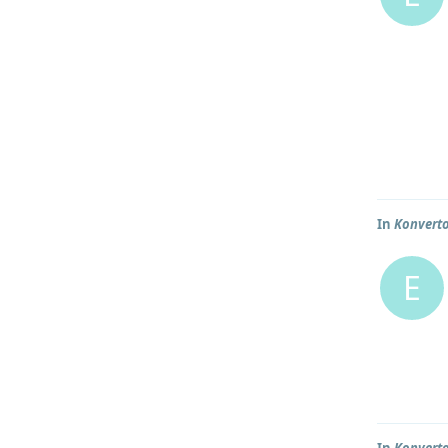
In
Konverto
E