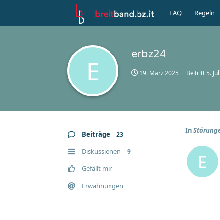
FAQ
Regeln
erbz24
E
19. März 2025
Beitritt
5. Ju
In
Störunge
Beiträge
23
Diskussionen
9
E
Gefällt mir
Erwähnungen