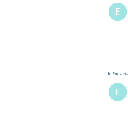
E
In
Konverto
E