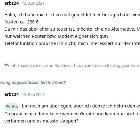
erbz24
12. Apr 2021
Hallo, ich habe mich schon mal gemeldet hier bezüglich des vo
Kosten ca. 230 €
Da mir das aber eher zu teuer ist, möchte ich eine Alternative
nur welchen Router bzw. Modem eignet sich gut?
Telefonfunktion brauche ich nicht, mich interessiert nur der In
ml-
,
masterblaster
, und
MacGyver
haben
auf diesen Beitrag geantwort
erung abgeschlossen letzte Arbeit?
erbz24
13. Feb 2021
bin noch am überlegen, aber ich denke ich nehm den v
lks
Da brauche ich dann keine weiteen Geräte und kann nur noch da
verbinden und es müsste klappen?