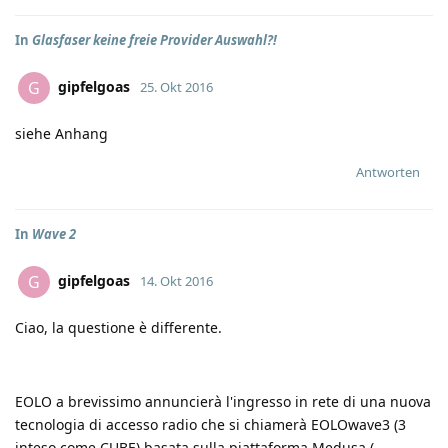
In
Glasfaser keine freie Provider Auswahl?!
gipfelgoas
G
25. Okt 2016
siehe Anhang
Antworten
In
Wave 2
gipfelgoas
G
14. Okt 2016
Ciao, la questione è differente.
EOLO a brevissimo annuncierà l'ingresso in rete di una nuova
tecnologia di accesso radio che si chiamerà EOLOwave3 (3
inteso come CUBE) basata sulla piattaforma Medusa (