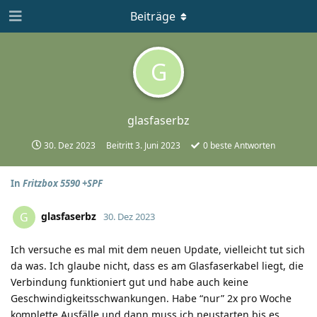
Beiträge
G
glasfaserbz
30. Dez 2023
Beitritt
3. Juni 2023
0
beste Antworten
In
Fritzbox 5590 +SPF
glasfaserbz
G
30. Dez 2023
Ich versuche es mal mit dem neuen Update, vielleicht tut sich
da was. Ich glaube nicht, dass es am Glasfaserkabel liegt, die
Verbindung funktioniert gut und habe auch keine
Geschwindigkeitsschwankungen. Habe “nur” 2x pro Woche
komplette Ausfälle und dann muss ich neustarten bis es