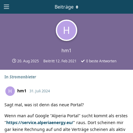
Beiträge
H
hm1
20. Aug 2025
Beitritt
12. Feb 2021
0
beste Antworten
In
Stromanbieter
hm1
H
31. Juli 2024
Sagt mal, was ist denn das neue Portal?
Wenn man auf Google "Alperia Portal" sucht kommt als erstes
"
https://service.alperiaenergy.eu/
" raus. Dort scheinen mir
gar keine Rechnung auf und alte Verträge scheinen als aktiv