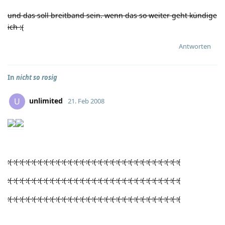
und das soll breitband sein. wenn das so weiter geht kündige
ich
:(
Antworten
In
nicht so rosig
unlimited
U
21. Feb 2008
:(
:(
:(
:(
:(
:(
:(
:(
:(
:(
:(
:(
:(
:(
:(
:(
:(
:(
:(
:(
:(
:(
:(
:(
:(
:(
:(
:(
:(
:(
:(
:(
:(
:(
:(
:(
:(
:(
:(
:(
:(
:(
:(
:(
:(
:(
:(
:(
:(
:(
:(
:(
:(
:(
:(
:(
:(
:(
:(
:(
:(
:(
:(
:(
:(
:(
:(
:(
:(
:(
:(
:(
:(
:(
:(
:(
:(
:(
:(
:(
:(
:(
:(
:(
:(
:(
:(