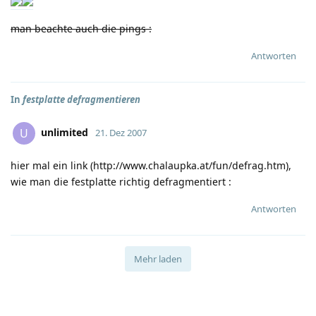
man beachte auch die pings
:
Antworten
In
festplatte defragmentieren
unlimited
U
21. Dez 2007
hier mal ein link (
http://www.chalaupka.at/fun/defrag.htm
),
wie man die festplatte richtig defragmentiert
:
Antworten
Mehr laden