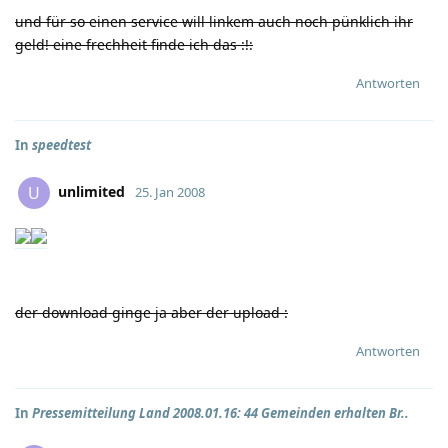
und für so einen service will linkem auch noch pünklich ihr
geld! eine frechheit finde ich das
:!:
Antworten
In
speedtest
unlimited
U
25. Jan 2008
der download ginge ja aber der upload
:
Antworten
In
Pressemitteilung Land 2008.01.16: 44 Gemeinden erhalten Br..