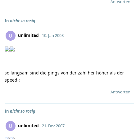
Antworten
In
nicht so rosig
unlimited
U
10. Jan 2008
so langsam sind die pings von der zahl her höher als der
speed
:
Antworten
In
nicht so rosig
unlimited
U
21. Dez 2007