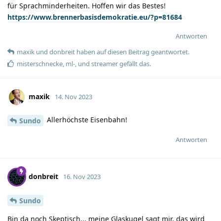
für Sprachminderheiten. Hoffen wir das Bestes!
https://www.brennerbasisdemokratie.eu/?p=81684
Antworten
maxik
und
donbreit
haben
auf diesen Beitrag geantwortet.
misterschnecke
,
ml-
, und
streamer
gefällt das
.
maxik
14. Nov 2023
Allerhöchste Eisenbahn!
Sundo
Antworten
donbreit
16. Nov 2023
Sundo
Bin da noch Skeptisch... meine Glaskugel sagt mir, das wird