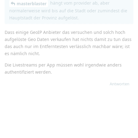
hängt vom provider ab, aber
masterblaster
normalerweise wird bis auf die Stadt oder zumindest die
Hauptstadt der Provinz aufgelöst.
Dass einige GeoIP Anbieter das versuchen und solch hoch
aufgelöste Geo Daten verkaufen hat nichts damit zu tun dass
das auch nur im Entferntesten verlässlich machbar wäre; ist
es nämlich nicht.
Die Livestreams per App müssen wohl irgendwie anders
authentifiziert werden.
Antworten
masterblaster
hat
auf diesen Beitrag geantwortet.
bmgnrs
,
Alex
, und
Dave96
gefällt das
.
spaceshuttle
S
28. Dez 2023
Bei mir mit WindTre bin ich auch irgendwo in
Dave96