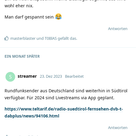
wohl eher nix.
Man darf gespannt sein
Antworten
masterblaster
und
T0BlAS
gefällt das
.
EIN MONAT
SPÄTER
streamer
S
23. Dez 2023
Bearbeitet
Rund­funk­sender aus Deutsch­land sind weiterhin in Südtirol
verfügbar. Für 2024 sind Live­streams via App geplant.
https://www.teltarif.de/radio-suedtirol-fernsehen-dvb-t-
dabplus/news/94106.html
Antworten