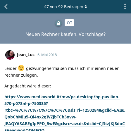
47
von
92
Beiträgen
OT
Neuen Rechner kaufen. Vorschläge?
Jean_Luc
6. Mai 2018
Leider
gezwungenermaßen muss ich mir einen neuen
rechner zulegen.
Angedacht wäre dieser:
https://www.mediaworld.it/mw/pc-desktop/hp-pavilion-
570-p078nl-p-750385?
rtbc=%7C%7C%7C%7C%7C%7C&ds_rl=1250284&gclid=EAIaI
QobChMIu5-Qi4nx2gIVZjbTCh3nvw-
JEAQYASABEgIpPPD_BwE&gclsrc=aw.ds&dclid=CJ3tzJKJ8doC
FVeadwodOOMFQQ