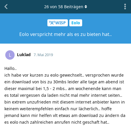
26
von
58
Beiträgen
WISP
Eolo
Eolo verspricht mehr als es zu bieten hat..
Luklad
L
7. Mai 2019
Hallo..
ich habe vor kurzen zu eolo gewechselt.. versprochen wurde
ein download von bis zu 30mbs leider alle tage am abend ist
dieser maximal bei 1,5 - 2 mbs.. am wochenende kann man
es total vergessen da laden nicht mal mehr internet seiten..
bin extrem unzufrieden mit diesem internet anbieter kann in
keinem weiterempfehlen einfach nur lächerlich.. hoffe
jemand kann mir helfen vlt etwas am download zu ändern da
es eolo nach zahlreichen anrufen nicht geschaft hat..