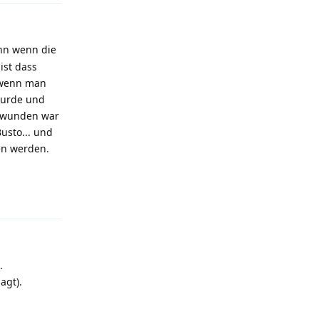
nn wenn die
ist dass
r wenn man
wurde und
chwunden war
usto... und
en werden.
Antworten
.
agt).