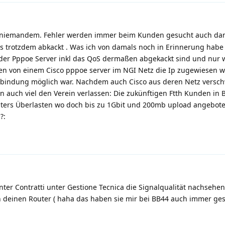
t niemandem. Fehler werden immer beim Kunden gesucht auch da
 es trotzdem abkackt . Was ich von damals noch in Erinnerung habe 
r der Pppoe Server inkl das QoS dermaßen abgekackt sind und nu
en von einem Cisco pppoe server im NGI Netz die Ip zugewiesen 
verbindung möglich war. Nachdem auch Cisco aus deren Netz vers
n auch viel den Verein verlassen: Die zukünftigen Ftth Kunden in B
ters Überlasten wo doch bis zu 1Gbit und 200mb upload angebot
?:
ter Contratti unter Gestione Tecnica die Signalqualität nachsehen
an deinen Router ( haha das haben sie mir bei BB44 auch immer ges