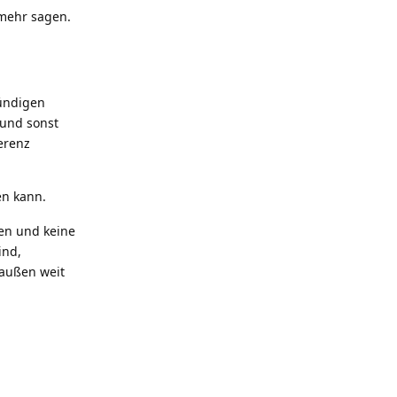
 mehr sagen.
ündigen
 und sonst
erenz
en kann.
sen und keine
ind,
raußen weit
Antworten