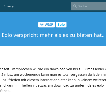
Privacy
WISP
Eolo
Eolo verspricht mehr als es zu bieten hat..
chselt.. versprochen wurde ein download von bis zu 30mbs leider 
 - 2 mbs.. am wochenende kann man es total vergessen da laden ni
m unzufrieden mit diesem internet anbieter kann in keinem weiter
emand kann mir helfen vlt etwas am download zu ändern da es eolo 
t hat..