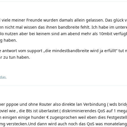
 viele meiner Freunde wurden damals allein gelassen. Das glück vo
en nicht mal wissen das ihnen bandbreite fehlt. Ich habe im unte
olo nutzen aber bei keinem sind am abend mehr als 10mbit verfüg
ag haben.
 antwort vom support „die mindestbandbreite wird ja erfüllt“ tut m
hr zu tun haben.
 das
.
er pppoe und ohne Router also direkte lan Verbindung ( wds brid
viel wie , die Bts ist überlastet ( diskriminierendes QoS auf 1 me
schon einigen einige hunder € zugesprochen weil eben dies Festgestel
 Bmg verstecken.Und dann wird auch noch das QoS was monatelang 