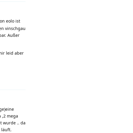
n eolo ist
ren vinschgau
bar. Außer
ir leid aber
Antworten
ge)eine
ga ,2 mega
lt wurde .. da
läuft.