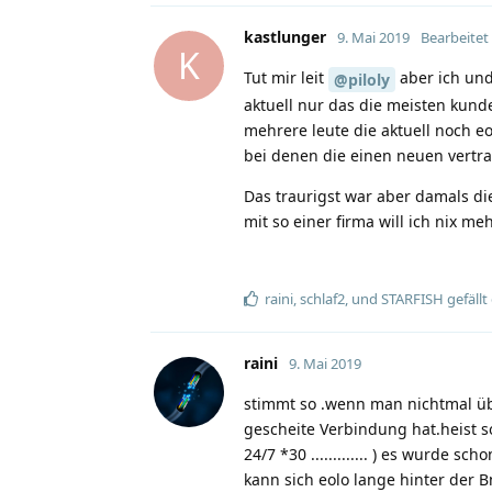
kastlunger
9. Mai 2019
Bearbeitet
K
Tut mir leit
aber ich und
@piloly
aktuell nur das die meisten kund
mehrere leute die aktuell noch e
bei denen die einen neuen vertr
Das traurigst war aber damals die
mit so einer firma will ich nix me
raini
,
schlaf2
, und
STARFISH
gefällt
raini
9. Mai 2019
stimmt so .wenn man nichtmal üb
gescheite Verbindung hat.heist so
24/7 *30 ............. ) es wurde 
kann sich eolo lange hinter der