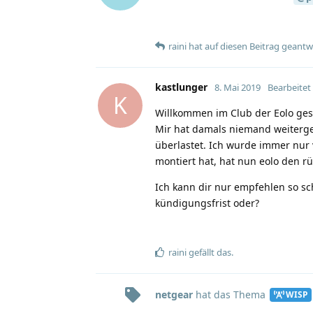
raini
hat
auf diesen Beitrag geantw
kastlunger
8. Mai 2019
Bearbeitet
K
Willkommen im Club der Eolo ge
Mir hat damals niemand weitergeh
überlastet. Ich wurde immer nur 
montiert hat, hat nun eolo den 
Ich kann dir nur empfehlen so sc
kündigungsfrist oder?
raini
gefällt das
.
netgear
hat
das Thema
WISP