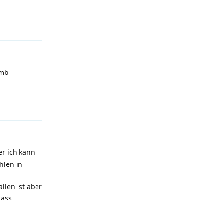
Antworten
2mb
Antworten
er ich kann
hlen in
llen ist aber
dass