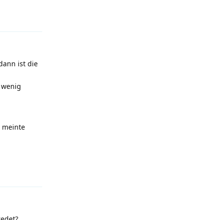
Antworten
dann ist die
n wenig
h meinte
Antworten
redet?