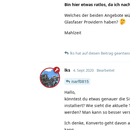
Bin hier etwas ratlos, da ich na
Welches der beiden Angebote wür
Glasfaser Providern haben?
Mahlzeit
lks
hat
auf diesen Beitrag geantwor
lks
4. Sept 2020
Bearbeitet
narf0815
Hallo,
könntest du etwas genauer die Sit
installiert? Wie sieht die aktuel
werden? Man kann so besser ver
Ich denke, Konverto geht davon a
kann.