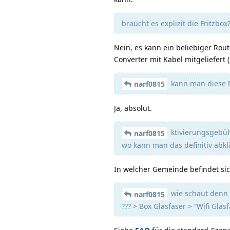
braucht es explizit die Fritzbo
Nein, es kann ein beliebiger Rou
Converter mit Kabel mitgeliefert 
kann man diese P
narf0815
Ja, absolut.
ktivierungsgebühr
narf0815
wo kann man das definitiv abkl
In welcher Gemeinde befindet si
wie schaut denn 
narf0815
??? > Box Glasfaser > “Wifi Glasf