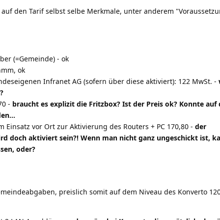
s auf den Tarif selbst selbe Merkmale, unter anderem "Voraussetzu
er (=Gemeinde) - ok
 hmm, ok
deseigenen Infranet AG (sofern über diese aktiviert): 122 MwSt. -
?
70 -
braucht es explizit die Fritzbox? Ist der Preis ok? Konnte auf 
en...
 Einsatz vor Ort zur Aktivierung des Routers + PC 170,80 -
der
ird doch aktiviert sein?! Wenn man nicht ganz ungeschickt ist, 
ssen, oder?
emeindeabgaben, preislich somit auf dem Niveau des Konverto 12