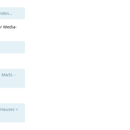
finden…
er Media-
2 MwSt. -
 Hauses >