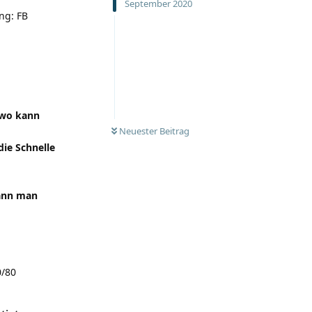
September 2020
ng: FB
wo kann
Neuester Beitrag
die Schnelle
kann man
0/80