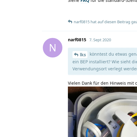
Siehe
FAQ
für die standard-Szena
narf0815
hat
auf diesen Beitrag ge
narf0815
7. Sept 2020
N
könntest du etwas genau
lks
ein BEP installiert? Wie sieht d
Verwendungsort verlegt werde
Vielen Dank für den Hinweis mit de