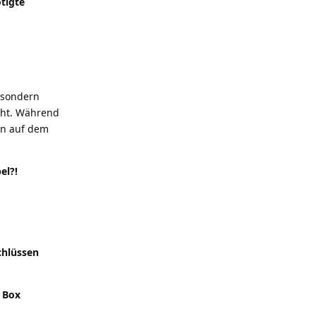
tigte
, sondern
cht. Während
en auf dem
el?!
chlüssen
> Box