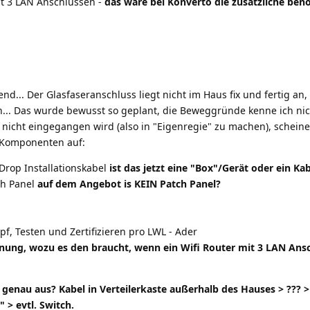
mit 3 LAN Anschlüssen -
das wäre bei Konverto die zusätzliche benö
end... Der Glasfaseranschluss liegt nicht im Haus fix und fertig an
n... Das wurde bewusst so geplant, die Beweggründe kenne ich ni
 nicht eingegangen wird (also in "Eigenregie" zu machen), schein
 Komponenten auf:
Drop Installationskabel
ist das jetzt eine "Box"/Gerät oder ein Kab
ch Panel
auf dem Angebot is KEIN Patch Panel?
f, Testen und Zertifizieren pro LWL - Ader
nung, wozu es den braucht, wenn ein Wifi Router mit 3 LAN Ans
 genau aus? Kabel in Verteilerkaste außerhalb des Hauses > ??? 
" > evtl. Switch.