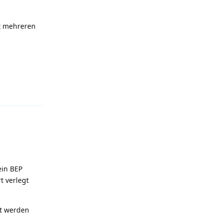
it mehreren
Antworten
ein BEP
t verlegt
et werden