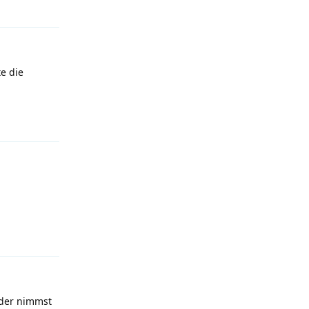
te die
Antworten
Antworten
oder nimmst