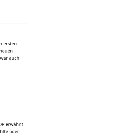
Antworten
en ersten
 neuen
zwar auch
Antworten
 OP erwähnt
hlte oder