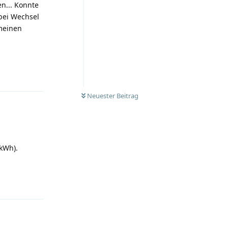
en... Konnte
 bei Wechsel
 meinen
Antworten
Neuester Beitrag
kWh).
Antworten