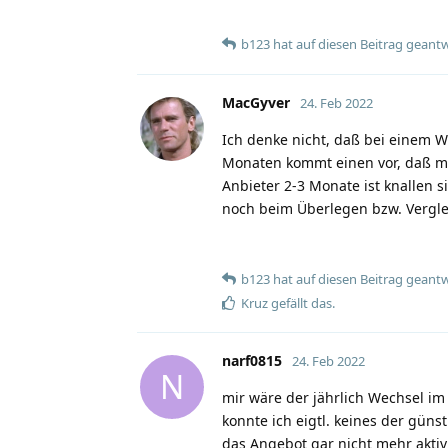
b123
hat
auf diesen Beitrag geantw
MacGyver
24. Feb 2022
Ich denke nicht, daß bei einem W
Monaten kommt einen vor, daß 
Anbieter 2-3 Monate ist knallen 
noch beim Überlegen bzw. Verglei
b123
hat
auf diesen Beitrag geantw
Kruz
gefällt das
.
narf0815
24. Feb 2022
N
mir wäre der jährlich Wechsel im
konnte ich eigtl. keines der gü
das Angebot gar nicht mehr aktiv