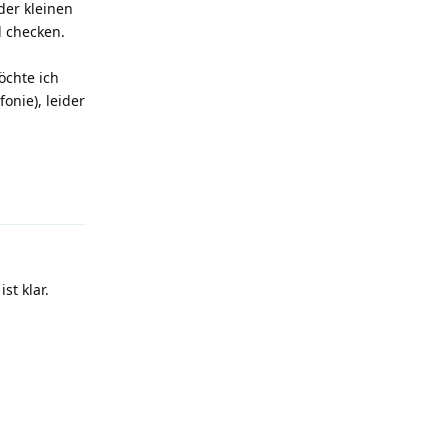
der kleinen
l checken.
öchte ich
onie), leider
Antworten
st klar.
Antworten