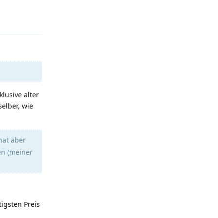
Antworten
lusive alter
elber, wie
hat aber
en (meiner
igsten Preis