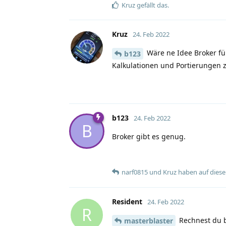
Kruz
gefällt das
.
Kruz
24. Feb 2022
Wäre ne Idee Broker für
b123
Kalkulationen und Portierungen 
b123
24. Feb 2022
B
Broker gibt es genug.
narf0815
und
Kruz
haben
auf diese
Resident
24. Feb 2022
R
Rechnest du b
masterblaster