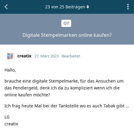
23
von
25
Beiträgen
OT
Digitale Stempelmarken online kaufen?
creatix
27. März 2023
Bearbeitet
Hallo,
brauche eine digitale Stempelmarke, für das Ansuchen um
das Pendlergeld, denk ich da zu kompliziert wenn ich die
online kaufen möchte?
Ich frag heute Mal bei der Tankstelle wo es auch Tabak gibt ...
LG
creatix