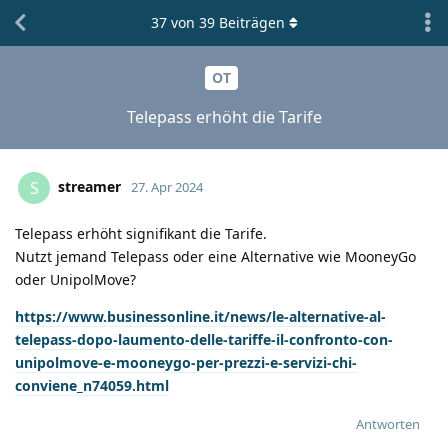
37
von
39
Beiträgen
OT
Telepass erhöht die Tarife
streamer
S
27. Apr 2024
Telepass erhöht signifikant die Tarife.
Nutzt jemand Telepass oder eine Alternative wie MooneyGo
oder UnipolMove?
https://www.businessonline.it/news/le-alternative-al-
telepass-dopo-laumento-delle-tariffe-il-confronto-con-
unipolmove-e-mooneygo-per-prezzi-e-servizi-chi-
conviene_n74059.html
Antworten