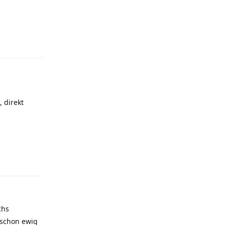
Antworten
 direkt
Antworten
chs
 schon ewig