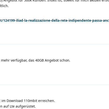
U) Angebot für 500k Kunden. Indes ist, soweit für mich aktuell ersic
tlich.
24199-iliad-la-realizzazione-della-rete-indipendente-passa-anc
t mehr verfügbar, das 40GB Angebot schon.
t im Download 110mbit erreichen.
 auf Lte aufgerüstet.