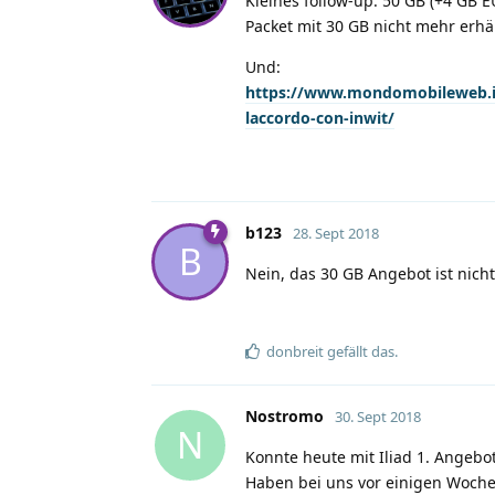
Kleines follow-up: 50 GB (+4 GB E
Packet mit 30 GB nicht mehr erhäl
Und:
https://www.mondomobileweb.it/1
laccordo-con-inwit/
b123
28. Sept 2018
B
Nein, das 30 GB Angebot ist nich
donbreit
gefällt das
.
Nostromo
30. Sept 2018
N
Konnte heute mit Iliad 1. Angebo
Haben bei uns vor einigen Wochen