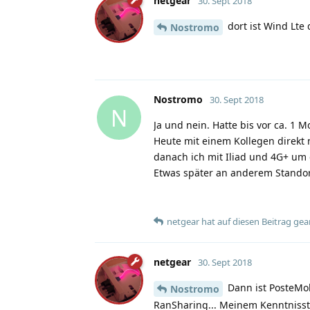
netgear
30. Sept 2018
dort ist Wind Lte 
Nostromo
Nostromo
30. Sept 2018
N
Ja und nein. Hatte bis vor ca. 1 
Heute mit einem Kollegen direkt 
danach ich mit Iliad und 4G+ um 
Etwas später an anderem Standor
netgear
hat
auf diesen Beitrag gea
netgear
30. Sept 2018
Dann ist PosteMobi
Nostromo
RanSharing... Meinem Kenntnisst