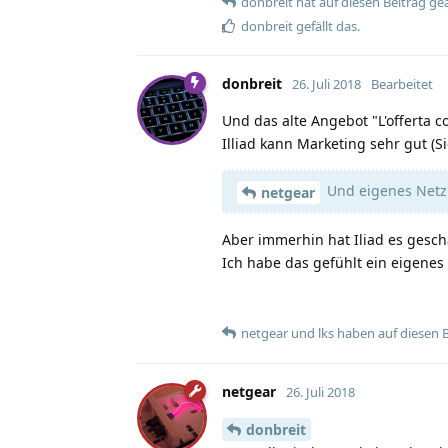
donbreit
hat
auf diesen Beitrag ge
donbreit
gefällt das
.
donbreit
26. Juli 2018
Bearbeitet
Und das alte Angebot "L'offerta c
Illiad kann Marketing sehr gut (S
Und eigenes Netz 
netgear
Aber immerhin hat Iliad es gesc
Ich habe das gefühlt ein eigenes
netgear
und
lks
haben
auf diesen 
netgear
26. Juli 2018
donbreit