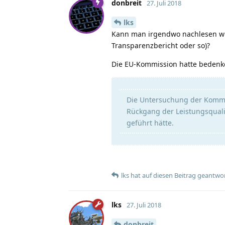
donbreit
27. Juli 2018
lks
Kann man irgendwo nachlesen wie v
Transparenzbericht oder so)?
Die EU-Kommission hatte bedenke
Die Untersuchung der Kommis
Rückgang der Leistungsquali
geführt hätte.
lks
hat
auf diesen Beitrag geantwor
lks
27. Juli 2018
donbreit