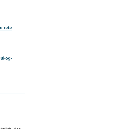
e-rete
ul-5g-
Antworten