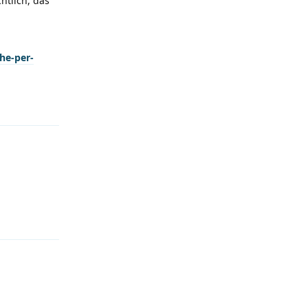
htlich, das
he-per-
Antworten
Antworten