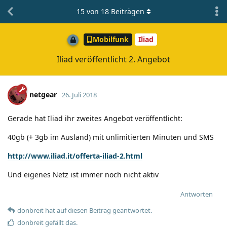
15
von
18
Beiträgen
Mobilfunk
Iliad
Iliad veröffentlicht 2. Angebot
netgear
26. Juli 2018
Gerade hat Iliad ihr zweites Angebot veröffentlicht:
40gb (+ 3gb im Ausland) mit unlimitierten Minuten und SMS
http://www.iliad.it/offerta-iliad-2.html
Und eigenes Netz ist immer noch nicht aktiv
Antworten
donbreit
hat
auf diesen Beitrag geantwortet.
donbreit
gefällt das
.