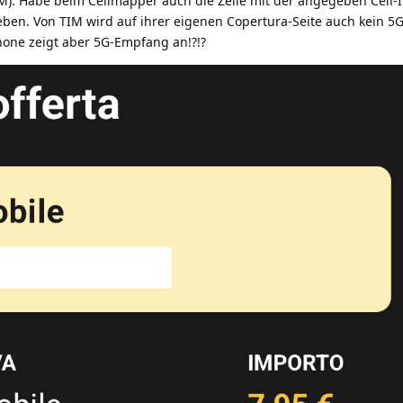
 TIM). Habe beim Cellmapper auch die Zelle mit der angegeben Cell
geben. Von TIM wird auf ihrer eigenen Copertura-Seite auch kein 5
ne zeigt aber 5G-Empfang an!?!?