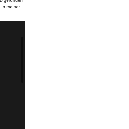
-ID gefunden
G in meiner