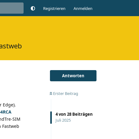
Registrieren
Anmelden
Fastweb
Antworten
Erster Beitrag
r Edge).
B4RCA
4
von
28
Beiträgen
indTre-SIM
Juli 2025
n Fastweb