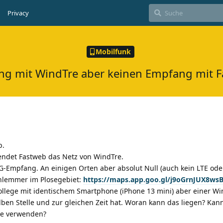
Privacy
Mobilfunk
g mit WindTre aber keinen Empfang mit 
b.
endet Fastweb das Netz von WindTre.
G-Empfang. An einigen Orten aber absolut Null (auch kein LTE ode
chlemmer im Plosegebiet:
https://maps.app.goo.gl/j9oGrnJUX8ws
ollege mit identischem Smartphone (iPhone 13 mini) aber einer W
lben Stelle und zur gleichen Zeit hat. Woran kann das liegen? Kan
re verwenden?