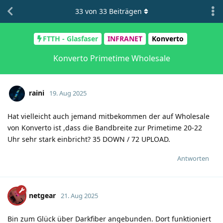
33
von
33
Beiträgen
FTTH - Glasfaser
INFRANET
Konverto
Konverto Primetime Wholesale
raini
19. Aug 2025
Hat vielleicht auch jemand mitbekommen der auf Wholesale
von Konverto ist ,dass die Bandbreite zur Primetime 20-22
Uhr sehr stark einbricht? 35 DOWN / 72 UPLOAD.
Antworten
netgear
21. Aug 2025
Bin zum Glück über Darkfiber angebunden. Dort funktioniert