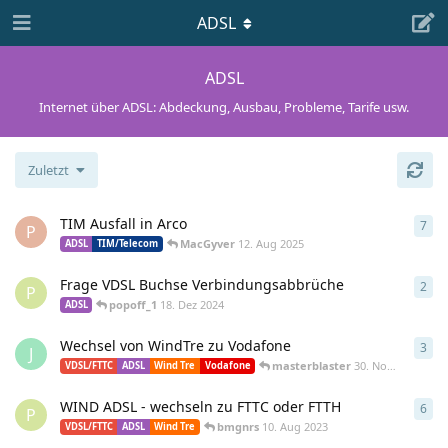
ADSL
ADSL
Internet über ADSL: Abdeckung, Ausbau, Probleme, Tarife usw.
Zuletzt
TIM Ausfall in Arco
7
7
An
P
MacGyver
12. Aug 2025
ADSL
TIM/Telecom
Frage VDSL Buchse Verbindungsabbrüche
2
2
An
P
popoff_1
18. Dez 2024
ADSL
Wechsel von WindTre zu Vodafone
3
3
An
J
masterblaster
30. Nov 2023
VDSL/FTTC
ADSL
Wind Tre
Vodafone
WIND ADSL - wechseln zu FTTC oder FTTH
6
6
An
P
bmgnrs
10. Aug 2023
VDSL/FTTC
ADSL
Wind Tre