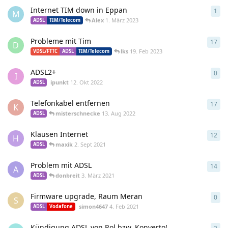
Internet TIM down in Eppan
1
1
An
M
Alex
1. März 2023
ADSL
TIM/Telecom
Probleme mit Tim
17
17
A
D
lks
19. Feb 2023
VDSL/FTTC
ADSL
TIM/Telecom
ADSL2+
0
0
An
I
ipunkt
12. Okt 2022
ADSL
Telefonkabel entfernen
17
17
A
K
misterschnecke
13. Aug 2022
ADSL
Klausen Internet
12
12
A
H
maxik
2. Sept 2021
ADSL
Problem mit ADSL
14
14
A
A
donbreit
3. März 2021
ADSL
Firmware upgrade, Raum Meran
0
0
An
S
simon4647
4. Feb 2021
ADSL
Vodafone
Kündigung ADSL von Rol bzw. Konverto!