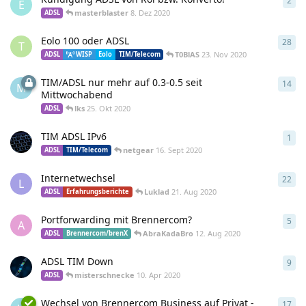
2
2
An
E
masterblaster
8. Dez 2020
ADSL
Eolo 100 oder ADSL
28
28
A
T
T0BlAS
23. Nov 2020
ADSL
WISP
Eolo
TIM/Telecom
TIM/ADSL nur mehr auf 0.3-0.5 seit
14
14
A
M
Mittwochabend
lks
25. Okt 2020
ADSL
TIM ADSL IPv6
1
1
An
netgear
16. Sept 2020
ADSL
TIM/Telecom
Internetwechsel
22
22
A
L
Luklad
21. Aug 2020
ADSL
Erfahrungsberichte
Portforwarding mit Brennercom?
5
5
An
A
AbraKadaBro
12. Aug 2020
ADSL
Brennercom/brenX
ADSL TIM Down
9
9
An
misterschnecke
10. Apr 2020
ADSL
Wechsel von Brennercom Business auf Privat -
17
17
A