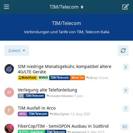
TIM/Telecom
TIM/Telecom
Verbindungen und Tarife von TIM, Telecom Italia
Zuletzt
SIM niedrige Monatsgebühr, kompatibel ältere
6
6
An
4G/LTE Geräte
Kruz
14 Juni
Mobilfunk
MVNO
TIM/Telecom
Wind Tre
Verlegung alte Telefonleitung
9
9
An
H
masterblaster
5 Juni
OT
TIM/Telecom
TIM Ausfall in Arco
7
7
An
P
MacGyver
12. Aug 2025
ADSL
TIM/Telecom
FiberCop/TIM - SemiGPON Ausbau in Südtirol
43
43
A
xensored
9. Mai 2025
FTTH - Glasfaser
TIM/Telecom