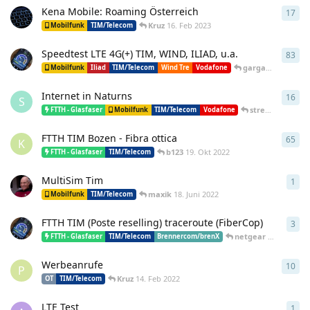
Kena Mobile: Roaming Österreich
17
17
A
Kruz
16. Feb 2023
Mobilfunk
TIM/Telecom
Speedtest LTE 4G(+) TIM, WIND, ILIAD, u.a.
83
83
A
gargamelo1978
3
Mobilfunk
Iliad
TIM/Telecom
Wind Tre
Vodafone
Internet in Naturns
16
16
A
S
streamer
21. Ja
FTTH - Glasfaser
Mobilfunk
TIM/Telecom
Vodafone
FTTH TIM Bozen - Fibra ottica
65
65
A
K
b123
19. Okt 2022
FTTH - Glasfaser
TIM/Telecom
MultiSim Tim
1
1
An
maxik
18. Juni 2022
Mobilfunk
TIM/Telecom
FTTH TIM (Poste reselling) traceroute (FiberCop)
3
3
An
netgear
1. Apr 2022
FTTH - Glasfaser
TIM/Telecom
Brennercom/brenX
Werbeanrufe
10
10
A
P
Kruz
14. Feb 2022
OT
TIM/Telecom
LTE Test
1
1
An