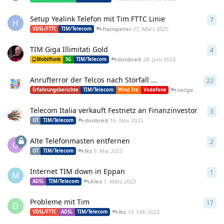
Setup Yealink Telefon mit Tim FTTC Linie
7
7
An
H
Hanspeter
27. März 2025
VDSL/FTTC
TIM/Telecom
TIM Giga Illimitati Gold
4
4
An
donbreit
28. Juni 2024
Mobilfunk
5G
TIM/Telecom
Anrufterror der Telcos nach Störfall ...
22
22
A
netgear
2. Apr 2
Erfahrungsberichte
TIM/Telecom
Wind Tre
Vodafone
Telecom Italia verkauft Festnetz an Finanzinvestor
3
3
An
donbreit
16. Nov 2023
OT
TIM/Telecom
Alte Telefonmasten entfernen
2
2
An
G
lks
9. Mai 2023
OT
TIM/Telecom
Internet TIM down in Eppan
1
1
An
M
Alex
1. März 2023
ADSL
TIM/Telecom
Probleme mit Tim
17
17
A
D
lks
19. Feb 2023
VDSL/FTTC
ADSL
TIM/Telecom