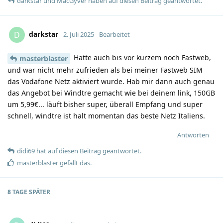
darkstar
und
MacGyver
haben
auf diesen Beitrag geantwortet.
darkstar
D
2. Juli 2025
Bearbeitet
Hatte auch bis vor kurzem noch Fastweb,
masterblaster
und war nicht mehr zufrieden als bei meiner Fastweb SIM
das Vodafone Netz aktiviert wurde. Hab mir dann auch genau
das Angebot bei Windtre gemacht wie bei deinem link, 150GB
um 5,99€... läuft bisher super, überall Empfang und super
schnell, windtre ist halt momentan das beste Netz Italiens.
Antworten
didi69
hat
auf diesen Beitrag geantwortet.
masterblaster
gefällt das
.
8 TAGE
SPÄTER