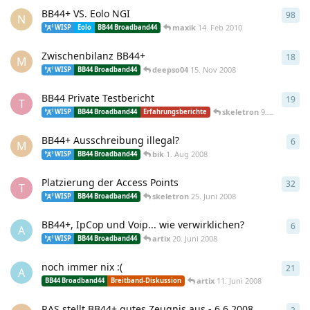
BB44+ VS. Eolo NGI
98
98
A
N
maxik
14. Feb 2010
WISP
Eolo
BB44 Broadband44
Zwischenbilanz BB44+
18
18
A
M
deepso04
15. Nov 2008
WISP
BB44 Broadband44
BB44 Private Testbericht
19
19
A
T
skeletron
9. Okt 2008
WISP
BB44 Broadband44
Erfahrungsberichte
BB44+ Ausschreibung illegal?
6
6
An
M
bik
1. Aug 2008
WISP
BB44 Broadband44
Platzierung der Access Points
32
32
A
T
skeletron
25. Juni 2008
WISP
BB44 Broadband44
BB44+, IpCop und Voip... wie verwirklichen?
6
6
An
A
artix
20. Juni 2008
WISP
BB44 Broadband44
noch immer nix :(
21
21
A
A
artix
11. Juni 2008
BB44 Broadband44
Breitband-Diskussion
RAS stellt BB44+ gutes Zeugnis aus - 6.6.2008