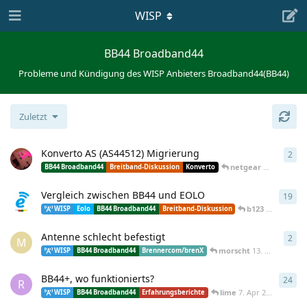
WISP
BB44 Broadband44
Probleme und Kündigung des WISP Anbieters Broadband44(BB44)
Zuletzt
Konverto AS (AS44512) Migrierung
2
2
An
netgear
11. Juni 201
BB44 Broadband44
Breitband-Diskussion
Konverto
Vergleich zwischen BB44 und EOLO
19
19
A
b123
22. Dez 201
WISP
Eolo
BB44 Broadband44
Breitband-Diskussion
Antenne schlecht befestigt
2
2
An
M
morscht
13. Sept 2012
WISP
BB44 Broadband44
Brennercom/brenX
BB44+, wo funktionierts?
24
24
A
R
lime
7. Apr 2010
WISP
BB44 Broadband44
Erfahrungsberichte