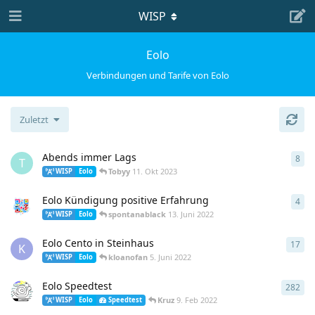
WISP
Eolo
Verbindungen und Tarife von Eolo
Zuletzt
Abends immer Lags
8
8
An
T
Tobyy
11. Okt 2023
WISP
Eolo
Eolo Kündigung positive Erfahrung
4
4
An
spontanablack
13. Juni 2022
WISP
Eolo
Eolo Cento in Steinhaus
17
17
A
K
kloanofan
5. Juni 2022
WISP
Eolo
Eolo Speedtest
282
282
Kruz
9. Feb 2022
WISP
Eolo
Speedtest