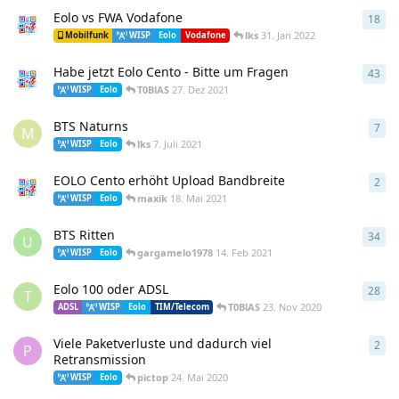
Eolo vs FWA Vodafone
18
18
A
lks
31. Jan 2022
Mobilfunk
WISP
Eolo
Vodafone
Habe jetzt Eolo Cento - Bitte um Fragen
43
43
A
T0BlAS
27. Dez 2021
WISP
Eolo
BTS Naturns
7
7
An
M
lks
7. Juli 2021
WISP
Eolo
EOLO Cento erhöht Upload Bandbreite
2
2
An
maxik
18. Mai 2021
WISP
Eolo
BTS Ritten
34
34
A
U
gargamelo1978
14. Feb 2021
WISP
Eolo
Eolo 100 oder ADSL
28
28
A
T
T0BlAS
23. Nov 2020
ADSL
WISP
Eolo
TIM/Telecom
Viele Paketverluste und dadurch viel
2
2
An
P
Retransmission
pictop
24. Mai 2020
WISP
Eolo