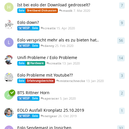
Ist bei eolo der Download gedrosselt?
7
7
An
H
maxik
7. Mai 2020
Eolo
Breitband-Diskussion
Eolo down?
9
9
An
creatix
15. Apr 2020
WISP
Eolo
Eolo verspricht mehr als es zu bieten hat..
56
56
A
L
danny
25. Feb 2020
WISP
Eolo
Unifi Probleme / Eolo Probleme
14
14
A
creatix
13. Jan 2020
Eolo
Hardware
Eolo Probleme mit Youtube??
3
3
An
misterschnecke
13. Jan 2020
Eolo
Erfahrungsberichte
BTS Rittner Horn
2
2
An
A
aperacer
5. Jan 2020
WISP
Eolo
EOLO Ausfall Kronplatz 25.10.2019
1
1
An
netgear
26. Okt 2019
WISP
Eolo
Eolo Sendemast in Innichen
32
32
A